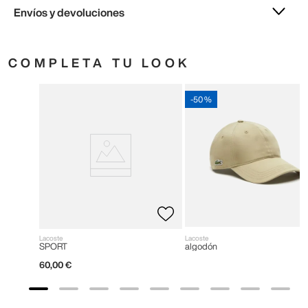
Envíos y devoluciones
COMPLETA TU LOOK
-
50 %
Lacoste
Lacoste
SPORT
algodón
60
,
00
€