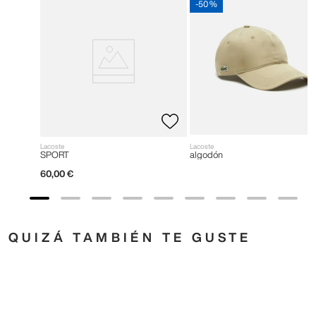
-
50 %
Lacoste
Lacoste
SPORT
algodón
60
,
00
€
QUIZÁ TAMBIÉN TE GUSTE