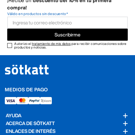
¡Recibe un
descuento del 10% en tu primera
compra!
Válido en productos sin descuento*
Suscribirme
Autorizo el
tratamiento de mis datos
para recibir comunicaciones sobre
productos y noticias.
MEDIOS DE PAGO
AYUDA
ACERCA DE SÖTKATT
ENLACES DE INTERÉS