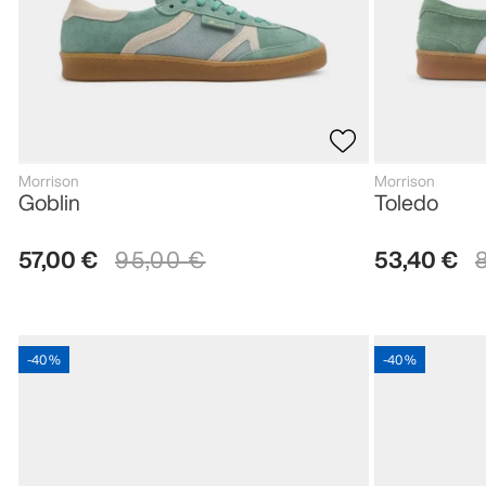
Morrison
Morrison
Goblin
Toledo
57
,
00
€
95
,
00
€
53
,
40
€
-
40 %
-
40 %