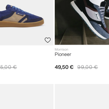
Morrison
Pioneer
5
,
00
€
49
,
50
€
99
,
00
€