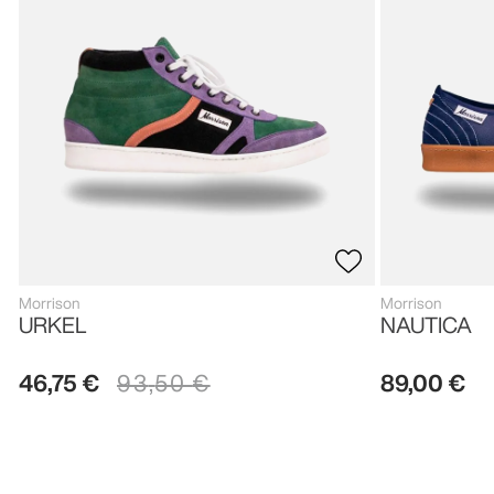
Morrison
Morrison
URKEL
NAUTICA
46
,
75
€
93
,
50
€
89
,
00
€