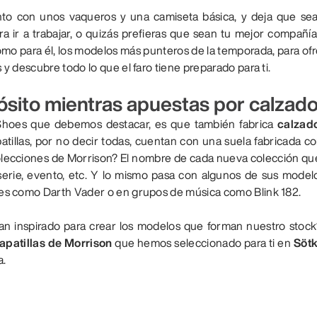
unto con unos vaqueros y una camiseta básica, y deja que sea
ra ir a trabajar, o quizás prefieras que sean tu mejor compañí
mo para él, los modelos más punteros de la temporada, para of
y descubre todo lo que el faro tiene preparado para ti.
ósito mientras apuestas por calzado
 Shoes que debemos destacar, es que también fabrica
calzado
tillas, por no decir todas, cuentan con una suela fabricada c
olecciones de Morrison? El nombre de cada nueva colección qu
erie, evento, etc. Y lo mismo pasa con algunos de sus model
es como Darth Vader o en grupos de música como Blink 182.
han inspirado para crear los modelos que forman nuestro stock
apatillas de Morrison
que hemos seleccionado para ti en
Sötk
a.