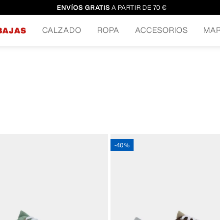
ENVÍOS GRATIS
A PARTIR DE 70 €
CALZADO
ROPA
ACCESORIOS
MA
BAJAS
-
40 %