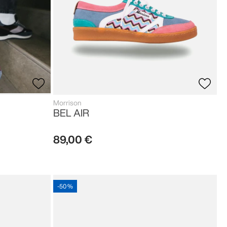
Morrison
BEL AIR
89
,
00
€
-
50 %