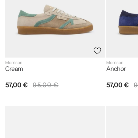
Morrison
Morrison
Cream
Anchor
57
,
00
€
95
,
00
€
57
,
00
€
9