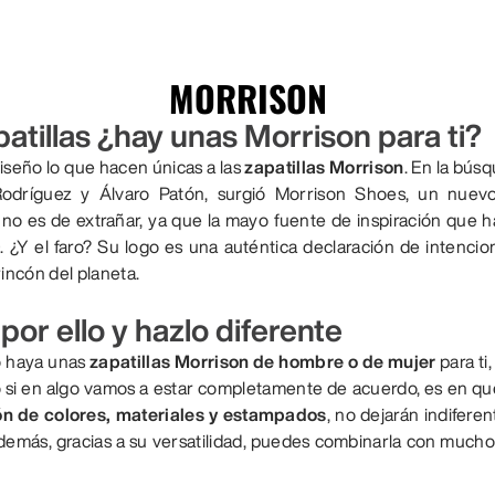
MORRISON
atillas ¿hay unas Morrison para ti?
 diseño lo que hacen únicas a las
zapatillas Morrison
. En la búsq
dríguez y Álvaro Patón, surgió Morrison Shoes, un nuevo
 no es de extrañar, ya que la mayo fuente de inspiración que 
0. ¿Y el faro? Su logo es una auténtica declaración de intenci
rincón del planeta.
por ello y hazlo diferente
o haya unas
zapatillas Morrison de hombre o de mujer
para ti
o si en algo vamos a estar completamente de acuerdo, es en que
ón de colores, materiales y estampados
, no dejarán indiferen
 Además, gracias a su versatilidad, puedes combinarla con muc