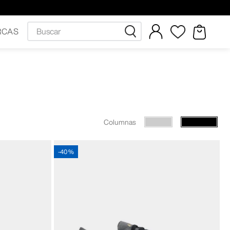
Buscar
RCAS
Columnas
-
40 %