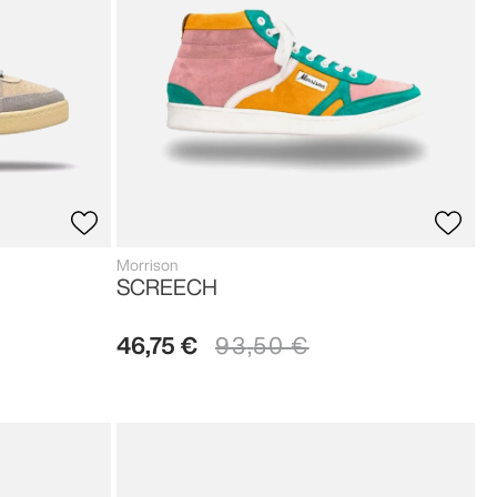
Morrison
SCREECH
46
,
75
€
93
,
50
€