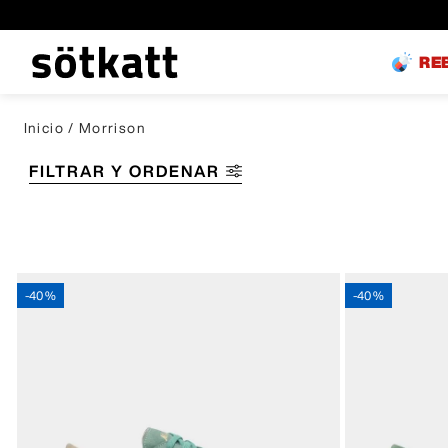
RE
Morrison
FILTRAR Y ORDENAR
-
40 %
-
40 %