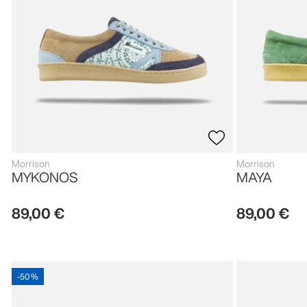
Morrison
Morrison
MYKONOS
MAYA
89
,
00
€
89
,
00
€
-
50 %