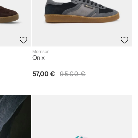
Morrison
Onix
57
,
00
€
95
,
00
€