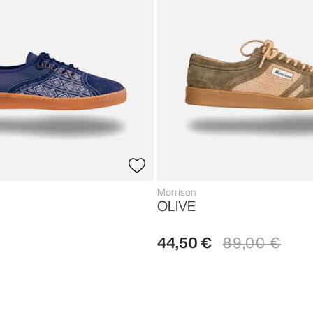
Morrison
OLIVE
44
,
50
€
89
,
00
€