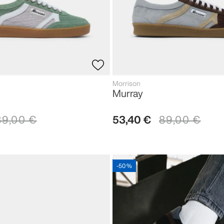
Morrison
Murray
89
,
00
€
53
,
40
€
89
,
00
€
-
50 %