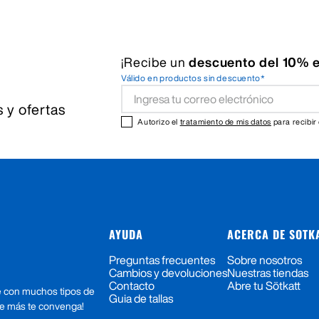
¡Recibe un
descuento del 10% e
Válido en productos sin descuento*
 y ofertas
Autorizo el
tratamiento de mis datos
para recibir
AYUDA
ACERCA DE SOTK
Preguntas frecuentes
Sobre nosotros
Cambios y devoluciones
Nuestras tiendas
Contacto
Abre tu Sötkatt
e con muchos tipos de
Guia de tallas
ue más te convenga!