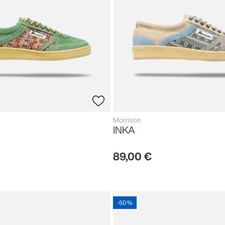
Morrison
INKA
89
,
00
€
-
50 %