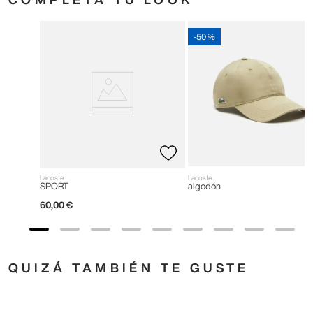
-
50 %
Lacoste
Lacoste
SPORT
algodón
60
,
00
€
QUIZÁ TAMBIÉN TE GUSTE