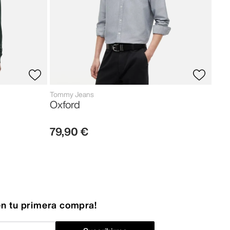
Tommy Jeans
Oxford
79
,
90
€
n tu primera compra!