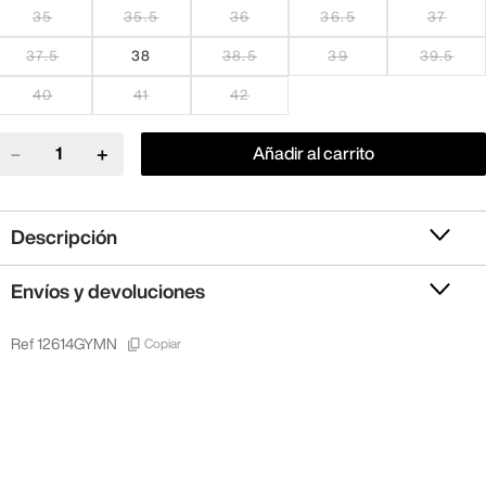
35
35.5
36
36.5
37
37.5
38
38.5
39
39.5
40
41
42
－
＋
Añadir al carrito
Descripción
Envíos y devoluciones
Copiar
Ref
12614GYMN