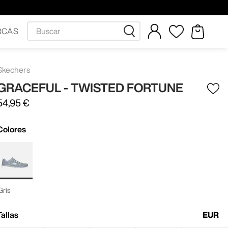
Buscar
RCAS
Skechers
GRACEFUL - TWISTED FORTUNE
54
,
95
€
Colores
Gris
Tallas
EUR