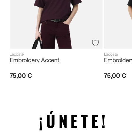
Lacoste
Lacoste
Embroidery Accent
Embroider
75
,
00
€
75
,
00
€
¡ÚNETE!