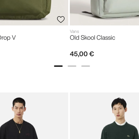
Vans
Drop V
Old Skool Classic
45
,
00
€