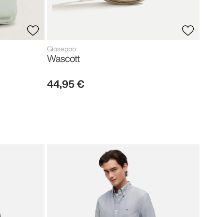
Gioseppo
Wascott
44
,
95
€
Tom
Neo
119