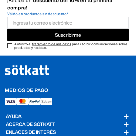
¡Recibe un
descuento del 10% en tu primera
compra!
Válido en productos sin descuento*
Suscribirme
Autorizo el
tratamiento de mis datos
para recibir comunicaciones sobre
productos y noticias.
MEDIOS DE PAGO
AYUDA
ACERCA DE SÖTKATT
ENLACES DE INTERÉS