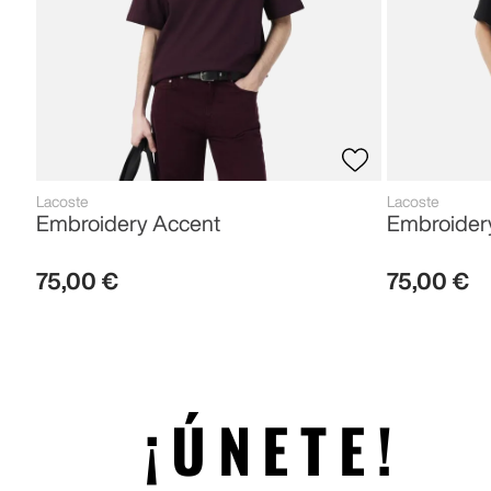
Lacoste
Lacoste
Embroidery Accent
Embroider
75
,
00
€
75
,
00
€
¡ÚNETE!