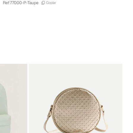
Copiar
Ref
77000-P-Taupe
-
30
Gios
Was
31
,