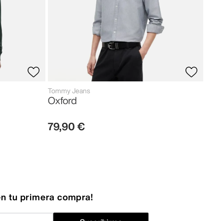
Tommy Jeans
Oxford
79
,
90
€
n tu primera compra!