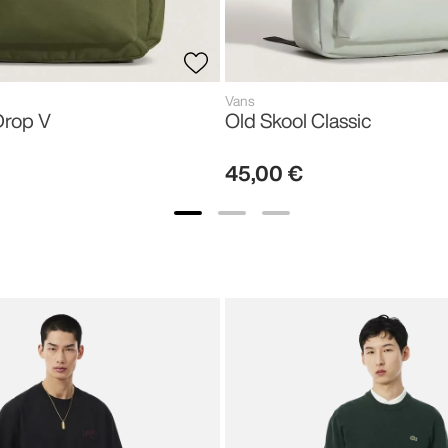
Vans
Drop V
Old Skool Classic
45
,
00
€