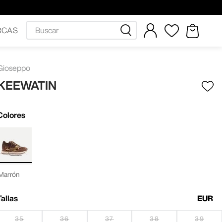
Buscar
RCAS
Gioseppo
KEEWATIN
Colores
Marrón
Tallas
EUR
35
36
37
38
39