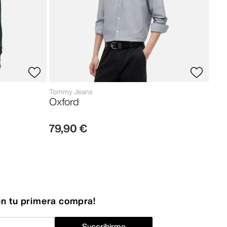
Tommy Jeans
Oxford
79
,
90
€
n tu primera compra!
Suscribirme