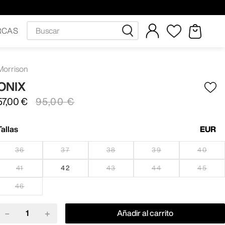
Buscar
RCAS
Morrison
ONIX
57
,
00
€
95
,
00
€
Tallas
EUR
36
37
38
39
40
41
42
43
44
45
46
－
＋
Añadir al carrito