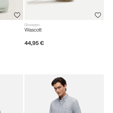
Gioseppo
Wascott
44
,
95
€
Tom
Neo
119