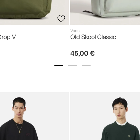
Vans
Drop V
Old Skool Classic
45
,
00
€