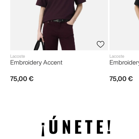
Lacoste
Lacoste
Embroidery Accent
Embroider
75
,
00
€
75
,
00
€
¡ÚNETE!