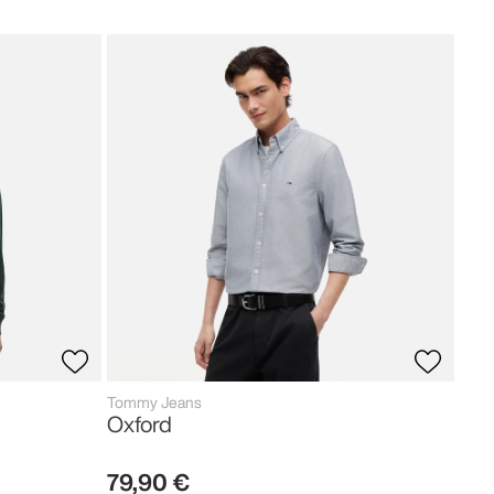
Tom
Neo
119
Tommy Jeans
Oxford
79
,
90
€