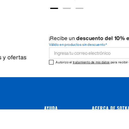
¡Recibe un
descuento del 10% e
Válido en productos sin descuento*
 y ofertas
Autorizo el
tratamiento de mis datos
para recibir
AYUDA
ACERCA DE SOTK
Preguntas frecuentes
Sobre nosotros
Cambios y devoluciones
Nuestras tiendas
Contacto
Abre tu Sötkatt