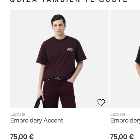
Lacoste
Lacoste
Embroidery Accent
Embroider
75
,
00
€
75
,
00
€