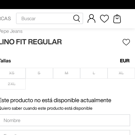
Buscar
RCAS
Pepe Jeans
LINO FIT REGULAR
Tallas
EUR
XS
S
M
L
XL
2XL
Este producto no está disponible actualmente
Quiero saber cuando este producto está disponible