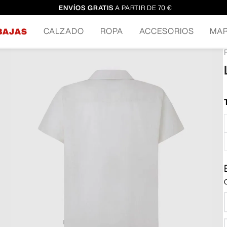
ENVÍOS GRATIS
A PARTIR DE 70 €
CALZADO
ROPA
ACCESORIOS
MA
BAJAS