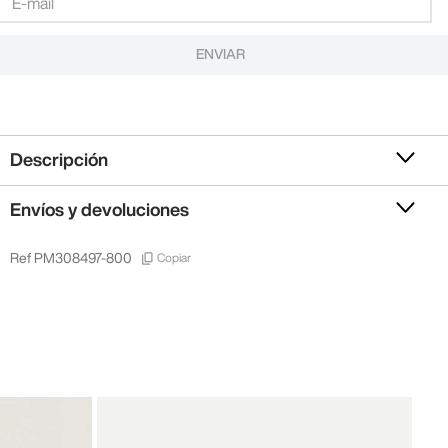
ENVIAR
Descripción
Envíos y devoluciones
Copiar
Ref
PM308497-800
-
30
Gios