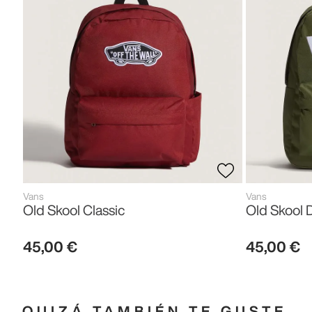
Vans
Vans
Old Skool Classic
Old Skool 
45
,
00
€
45
,
00
€
QUIZÁ TAMBIÉN TE GUSTE