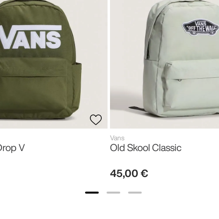
Vans
Drop V
Old Skool Classic
45
,
00
€