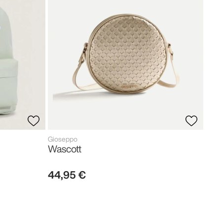
Was
31
,
Gioseppo
Wascott
44
,
95
€