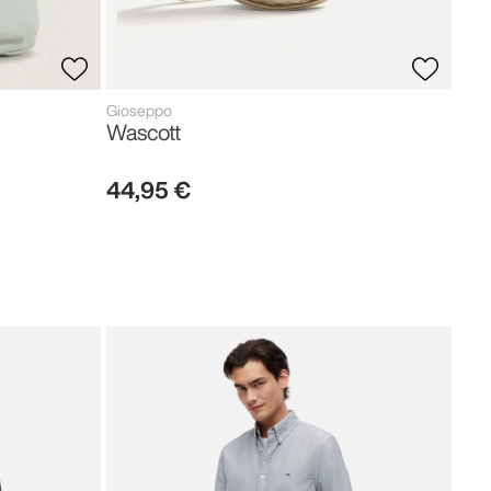
Gioseppo
Wascott
44
,
95
€
Tom
Neo
119