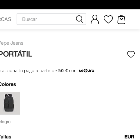
Buscar
RCAS
Pepe Jeans
PORTÁTIL
50 €
Fracciona tu pago a partir de
con
Colores
Negro
Tallas
EUR