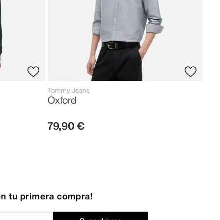
Tommy Jeans
Oxford
79
,
90
€
n tu primera compra!