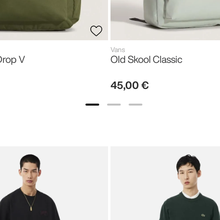
Vans
Drop V
Old Skool Classic
45
,
00
€