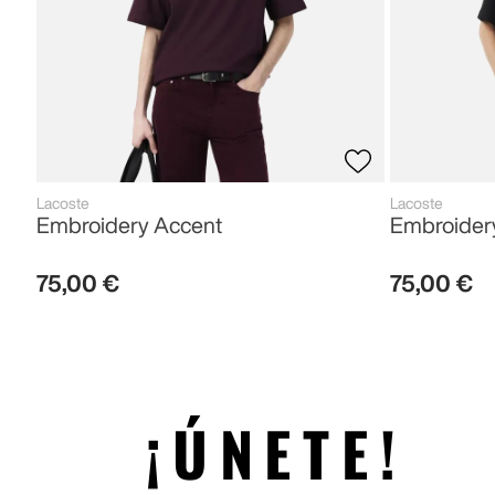
Lacoste
Lacoste
Embroidery Accent
Embroider
75
,
00
€
75
,
00
€
¡ÚNETE!