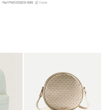
Copiar
Ref
PM030829-999
-
30
Gios
Was
31
,