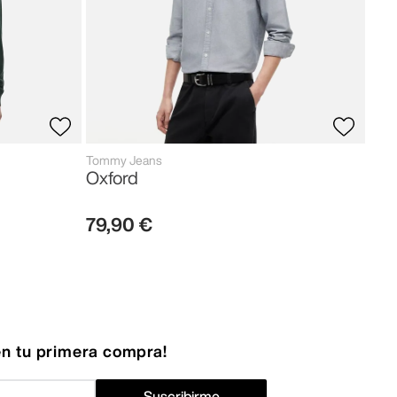
Tommy Jeans
Oxford
79
,
90
€
n tu primera compra!
Suscribirme