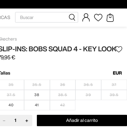
Buscar
RCAS
Skechers
SLIP-INS: BOBS SQUAD 4 - KEY LOOK
79
,
95
€
Tallas
EUR
35
35.5
36
36.5
37
37.5
38
38.5
39
39.5
40
41
42
－
＋
Añadir al carrito