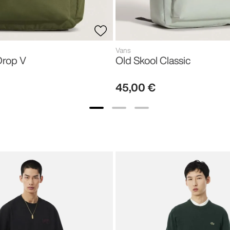
Vans
Drop V
Old Skool Classic
45
,
00
€