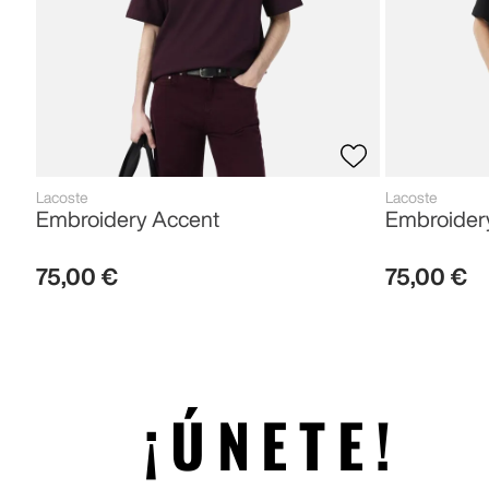
Lacoste
Lacoste
Embroidery Accent
Embroider
75
,
00
€
75
,
00
€
¡ÚNETE!