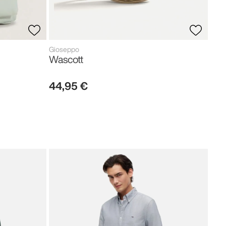
Gioseppo
Wascott
44
,
95
€
Tom
Neo
119