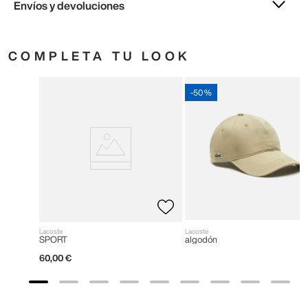
Envíos y devoluciones
COMPLETA TU LOOK
-
50 %
Lacoste
Lacoste
SPORT
algodón
60
,
00
€