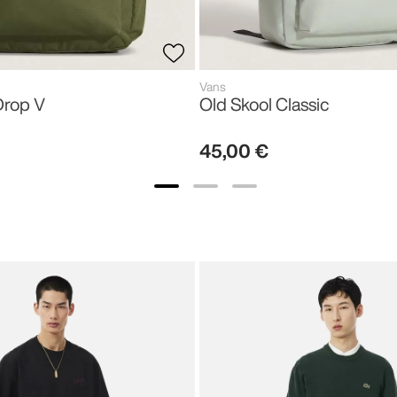
Vans
Drop V
Old Skool Classic
45
,
00
€