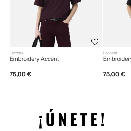
Lacoste
Lacoste
Embroidery Accent
Embroider
75
,
00
€
75
,
00
€
¡ÚNETE!