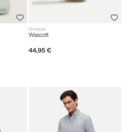
Gioseppo
Wascott
44
,
95
€
Tom
Neo
119