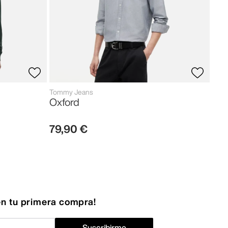
Tommy Jeans
Oxford
79
,
90
€
n tu primera compra!
Suscribirme