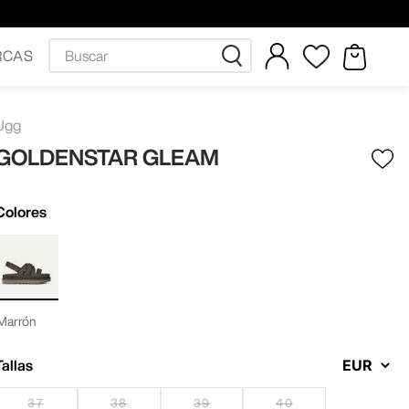
Buscar
RCAS
Ugg
GOLDENSTAR GLEAM
Colores
Marrón
Tallas
37
38
39
40